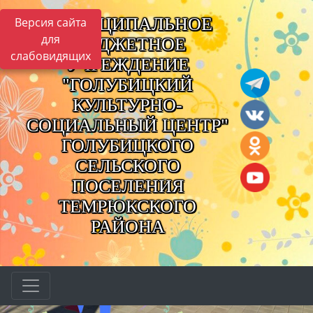
МУНИЦИПАЛЬНОЕ
Версия сайта
для
БЮДЖЕТНОЕ
слабовидящих
УЧРЕЖДЕНИЕ
"ГОЛУБИЦКИЙ
КУЛЬТУРНО-
СОЦИАЛЬНЫЙ ЦЕНТР"
ГОЛУБИЦКОГО
СЕЛЬСКОГО
ПОСЕЛЕНИЯ
ТЕМРЮКСКОГО
РАЙОНА