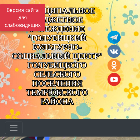
МУНИЦИПАЛЬНОЕ
Версия сайта
для
БЮДЖЕТНОЕ
слабовидящих
УЧРЕЖДЕНИЕ
"ГОЛУБИЦКИЙ
КУЛЬТУРНО-
СОЦИАЛЬНЫЙ ЦЕНТР"
ГОЛУБИЦКОГО
СЕЛЬСКОГО
ПОСЕЛЕНИЯ
ТЕМРЮКСКОГО
РАЙОНА